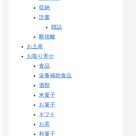
収納
読書
雑誌
断捨離
お土産
お取り寄せ
食品
栄養補助食品
酒類
米菓子
お菓子
ギフト
お茶
和菓子