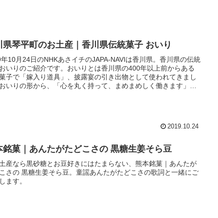
川県琴平町のお土産｜香川県伝統菓子 おいり
19年10月24日のNHKあさイチのJAPA-NAVIは香川県。香川県の伝統
おいりのご紹介です。おいりとは香川県の400年以上前からある
菓子で「嫁入り道具」、披露宴の引き出物として使われてきまし
おいりの形から、「心を丸く持って、まめまめしく働きます」と
意味が込められているそうです。
2019.10.24
本銘菓｜あんたがたどこさの 黒糖生姜そら豆
土産なら黒砂糖とお豆好きにはたまらない、熊本銘菓｜あんたが
こさの 黒糖生姜そら豆。童謡あんたがたどこさの歌詞と一緒にご
します。