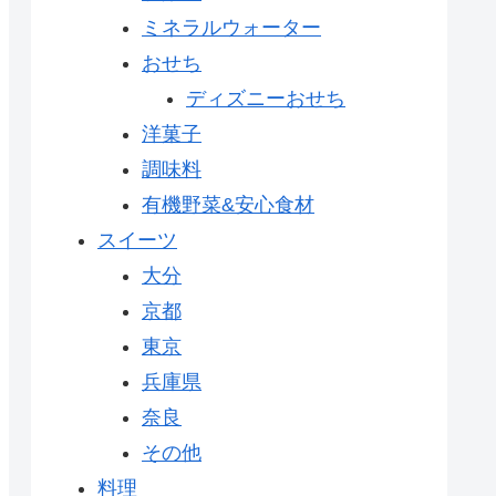
ミネラルウォーター
おせち
ディズニーおせち
洋菓子
調味料
有機野菜&安心食材
スイーツ
大分
京都
東京
兵庫県
奈良
その他
料理