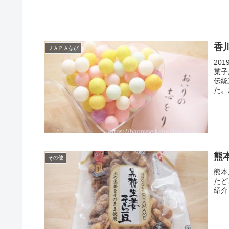
香
ＪＡＰＡなび
20
菓子
伝統
た。
いう
熊
その他
熊本
たど
紹介