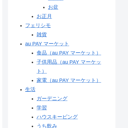
お盆
お正月
フェリシモ
雑貨
au PAY マーケット
食品（au PAY マーケット）
子供用品（au PAY マーケッ
ト）
家電（au PAY マーケット）
生活
ガーデニング
学習
ハウスキーピング
うち飲み