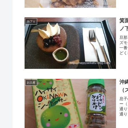
箕
カフェ
ノ
旦那
ズモ
一番
どく
沖
お土産
（
息子
ー（
通り
通り