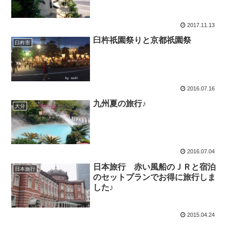
2017.11.13
臼杵祇園祭りと京都祇園祭
臼杵市
2016.07.16
九州夏の旅行♪
大分
2016.07.04
日本旅行 赤い風船のＪＲと宿泊
日本旅行
のセットプランでお得に旅行しま
した♪
2015.04.24