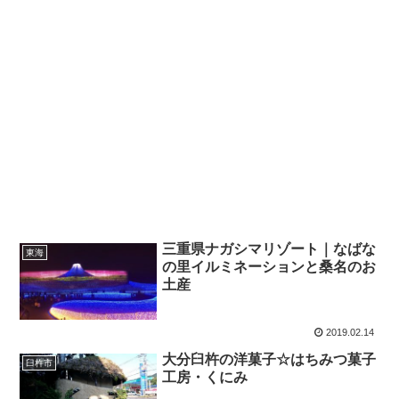
三重県ナガシマリゾート｜なばな
東海
の里イルミネーションと桑名のお
土産
2019.02.14
大分臼杵の洋菓子☆はちみつ菓子
臼杵市
工房・くにみ