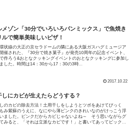
ルメゾン「30分でいろいろパンミックス」で魚焼き
リルで簡単美味しいピザ！
環状線の大正の京セラドームの隣にある大阪ガスハグミュージア
開催された、『30分で焼き菓子』が発売10周年の記念イベント、
で作ろう&おとなクッキングイベントのおとなクッキングに参加し
ました。時間は14：30から17：30の3時...
2017.10.22
干しにカビが生えたらどうする？
しのカビの除去方法！土用干しをしようとツボをあけてびっく
もみ紫蘇のうえに、なにやら薄ピンクのきれいなのがけっこう浮
いました。ピンクだからカビじゃないよね～ そう思いながらグ
てみると、「それは立派なカビです！」と書いてあってビック