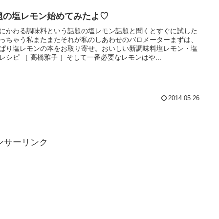
題の塩レモン始めてみたよ♡
にかわる調味料という話題の塩レモン話題と聞くとすぐに試した
っちゃう私またまたそれが私のしあわせのバロメーターまずは、
ぱり塩レモンの本をお取り寄せ。おいしい新調味料塩レモン・塩
レシピ ［ 高橋雅子 ］そして一番必要なレモンはや...
2014.05.26
ンサーリンク