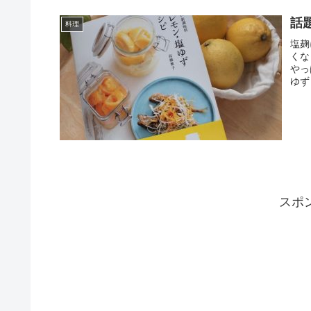
話
料理
塩麹
くな
やっ
ゆず
スポ