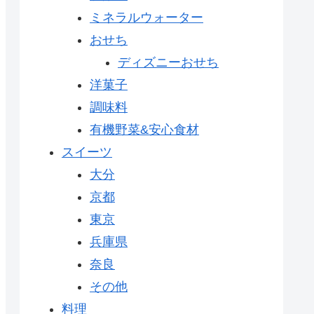
ミネラルウォーター
おせち
ディズニーおせち
洋菓子
調味料
有機野菜&安心食材
スイーツ
大分
京都
東京
兵庫県
奈良
その他
料理