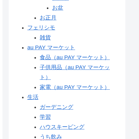
お盆
お正月
フェリシモ
雑貨
au PAY マーケット
食品（au PAY マーケット）
子供用品（au PAY マーケッ
ト）
家電（au PAY マーケット）
生活
ガーデニング
学習
ハウスキーピング
うち飲み