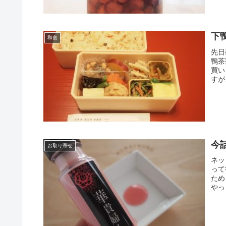
下
和食
先日
鴨茶
買い
すが
今
お取り寄せ
ネッ
って
ため
やっ