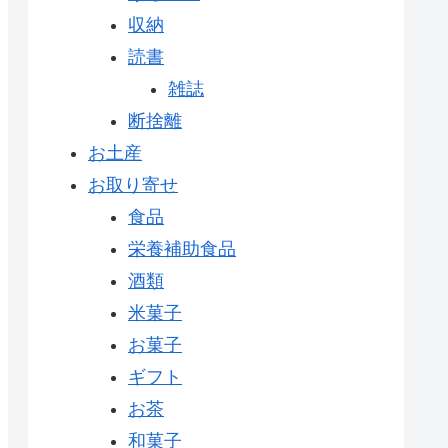
収納
読書
雑誌
断捨離
お土産
お取り寄せ
食品
栄養補助食品
酒類
米菓子
お菓子
ギフト
お茶
和菓子