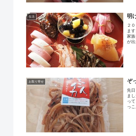
明
生活
２０
ます
家族
が出
ぞ
お取り寄せ
先日
まし
って
っこ