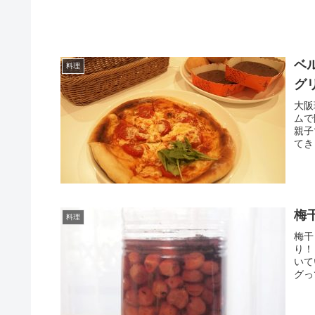
ベ
料理
グ
大阪
ムで
親子
てき
梅
料理
梅干
り！
いて
グっ
リ！