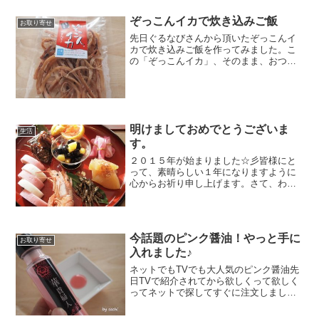
ッキングイベントのおとなクッキングに
参加してきました。時間は14：30から
ぞっこんイカで炊き込みご飯
お取り寄せ
17：30の3時...
先日ぐるなびさんから頂いたぞっこんイ
カで炊き込みご飯を作ってみました。こ
の「ぞっこんイカ」、そのまま、おつま
みでももちろんとっても美味しいですが
お料理に使ってもと書いてあったのでこ
の「ぞっこんイカ」だけを使って炊き込
みご飯にしてみました。長...
明けましておめでとうございま
生活
す。
２０１５年が始まりました☆彡皆様にと
って、素晴らしい１年になりますように
心からお祈り申し上げます。さて、わが
家の元旦。元日は家族そろってのお祝い
です。社会人になってからはなかなか揃
うことが出来ませんがお正月くらいは家
族そろってお祝いしていで...
今話題のピンク醤油！やっと手に
お取り寄せ
入れました♪
ネットでもTVでも大人気のピンク醤油先
日TVで紹介されてから欲しくって欲しく
ってネットで探してすぐに注文しました
がTVで紹介されたため、すぐに注文した
のにまさかの在庫切れ・・・まつこと２