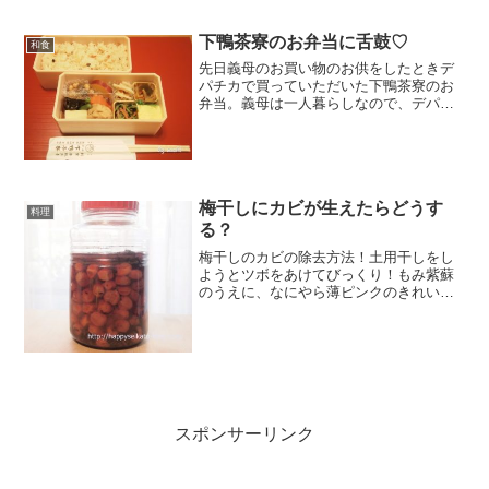
週間、やっと私もとにやってきたピンク
醤油ちゃんです。そ...
下鴨茶寮のお弁当に舌鼓♡
和食
先日義母のお買い物のお供をしたときデ
パチカで買っていただいた下鴨茶寮のお
弁当。義母は一人暮らしなので、デパチ
カのお弁当を良く買います。私もお供を
したときは、いつも一緒に買っていただ
くのですがこちらの下鴨茶寮のお弁当は
最高！私、実は下鴨茶寮の...
梅干しにカビが生えたらどうす
料理
る？
梅干しのカビの除去方法！土用干しをし
ようとツボをあけてびっくり！もみ紫蘇
のうえに、なにやら薄ピンクのきれいな
のがけっこう浮いていました。ピンクだ
からカビじゃないよね～ そう思いなが
らググってみると、「それは立派なカビ
です！」と書いてあってビックリ！
スポンサーリンク