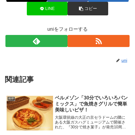
LINE
コピー
uniをフォローする
uni
関連記事
ベルメゾン「30分でいろいろパン
料理
ミックス」で魚焼きグリルで簡単
美味しいピザ！
大阪環状線の大正の京セラドームの隣に
ある大阪ガスハグミュージアムで開催さ
れた、『30分で焼き菓子』が発売10周年
の記念イベント、親子で作ろう&おとなク