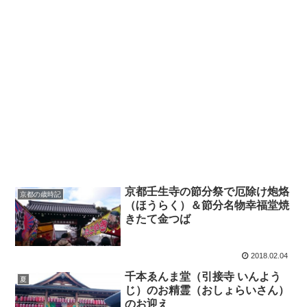
京都壬生寺の節分祭で厄除け炮烙
京都の歳時記
（ほうらく）＆節分名物幸福堂焼
きたて金つば
2018.02.04
千本ゑんま堂（引接寺 いんよう
夏
じ）のお精霊（おしょらいさん）
のお迎え