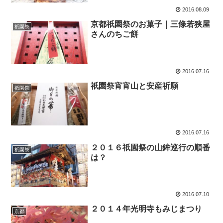
2016.08.09
京都祇園祭のお菓子｜三條若狭屋
祇園祭
さんのちご餅
2016.07.16
祇園祭宵宵山と安産祈願
祇園祭
2016.07.16
２０１６祇園祭の山鉾巡行の順番
祇園祭
は？
2016.07.10
２０１４年光明寺もみじまつり
京都