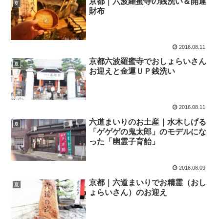
京都｜六波羅蜜寺の銭洗い＆開運
夏
財布
2016.08.11
京都六波羅蜜寺でおしょらいさん
夏
お迎えと金運ＵＰ銭洗い
2016.08.11
六道まいりのお土産｜水木しげる
夏
「ゲゲゲの鬼太郎」のモデルにな
った「幽霊子育飴」
2016.08.09
京都｜六道まいりでお精霊（おし
夏
ょらいさん）のお迎え