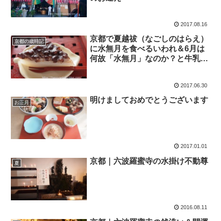
2017.08.16
京都で夏越祓（なごしのはらえ）
京都の歳時記
に水無月を食べるいわれ＆6月は
何故「水無月」なのか？と牛乳パ
ックで簡単水無月レシピ
2017.06.30
明けましておめでとうございます
お正月
2017.01.01
京都｜六波羅蜜寺の水掛け不動尊
夏
2016.08.11