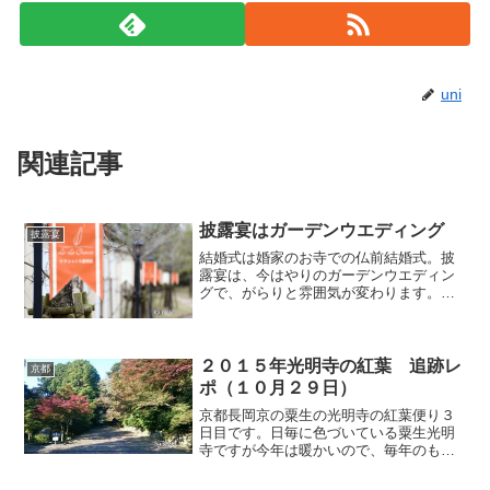
uni
関連記事
披露宴はガーデンウエディング
披露宴
結婚式は婚家のお寺での仏前結婚式。披
露宴は、今はやりのガーデンウエディン
グで、がらりと雰囲気が変わります。こ
ちらのガーデンウエディング。もちろ
ん、中には教会もあるんですよ。教会で
は親族の記念写真の撮影をしました。上
機嫌の主人です。そして中庭...
２０１５年光明寺の紅葉 追跡レ
京都
ポ（１０月２９日）
京都長岡京の粟生の光明寺の紅葉便り３
日目です。日毎に色づいている粟生光明
寺ですが今年は暖かいので、毎年のもみ
じ祭ほどにはまだまだと言った感じで
す。光明寺の門をくぐり、境内までの長