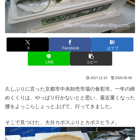
X
Facebook
はてブ
LINE
コピー
2017.12.10
2020.05.08
久しぶりに言った京都市中央卸売市場の食彩市。一年の締
めくくりは、やっぱり行かないとと思い、最近重くなった
腰をよっこらしょっと上げて、行ってきました。
そこで見つけた、大分カボスぶりとカボスヒラメ。