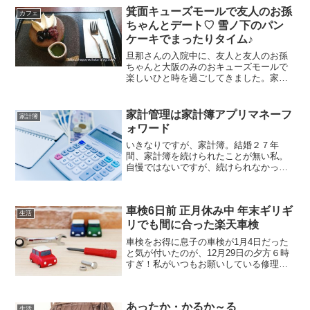
い階段の途中に少し休憩できるように？
箕面キューズモールで友人のお孫
カフェ
というか、平坦な場所があり...
ちゃんとデート♡ 雪ノ下のパン
ケーキでまったりタイム♪
旦那さんの入院中に、友人と友人のお孫
ちゃんと大阪のみのおキューズモールで
楽しいひと時を過ごしてきました。家族
が病気をすると、一番つらいのは本人で
すが、周りの家族もそれなりにだんだん
としんどくなってきます。昨年10月に1回
家計管理は家計簿アプリマネーフ
家計簿
目の入院と手術、そし...
ォワード
いきなりですが、家計簿。結婚２７年
間、家計簿を続けられたことが無い私。
自慢ではないですが、続けられなかった
ことが自慢できるほど(笑)でも、今になっ
て家計簿の大切さがわかり昨年から、い
ろいろと試してみるものの続いても約１
車検6日前 正月休み中 年末ギリギ
カ月(-_-;)アイホ...
生活
リでも間に合った楽天車検
車検をお得に息子の車検が1月4日だった
と気が付いたのが、12月29日の夕方６時
すぎ！私がいつもお願いしている修理工
場はすでにお休みに入っていました。さ
てどうする！1月4日はまだお正月休み。
仮にお願いするにしても年内にしないと
あったか・かるか～る
いけないのに時間...
生活