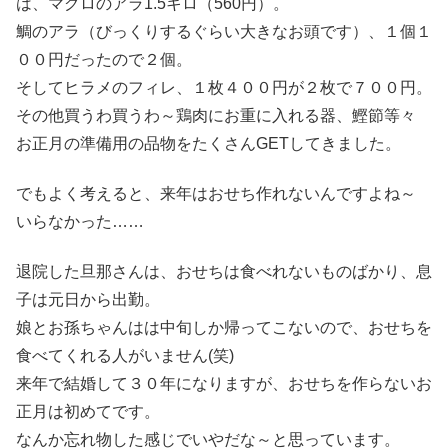
は、マグロのアラ1.5キロ（560円）。
鯛のアラ（びっくりするぐらい大きなお頭です）、１個１
００円だったので２個。
そしてヒラメのフィレ、１枚４００円が２枚で７００円。
その他買うわ買うわ～鶏肉にお重に入れる器、鰹節等々
お正月の準備用の品物をたくさんGETしてきました。
でもよく考えると、来年はおせち作れないんですよね～
いらなかった……
退院した旦那さんは、おせちは食べれないものばかり、息
子は元日から出勤。
娘とお孫ちゃんはは中旬しか帰ってこないので、おせちを
食べてくれる人がいません(笑)
来年で結婚して３０年になりますが、おせちを作らないお
正月は初めてです。
なんか忘れ物した感じでいやだな～と思っています。