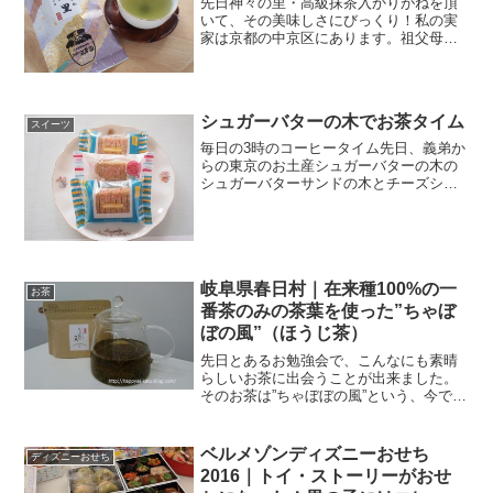
先日神々の里・高級抹茶入かりがねを頂
いて、その美味しさにびっくり！私の実
家は京都の中京区にあります。祖父母の
時代から、大のお茶好き。美味しいお茶
が無いと、一日が成り立ちません＾＾父
の幼いころ、朝１０時になると、とって
も有名な老舗の和菓子やさ...
シュガーバターの木でお茶タイム
スイーツ
毎日の3時のコーヒータイム先日、義弟か
らの東京のお土産シュガーバターの木の
シュガーバターサンドの木とチーズショ
コラサンドの木楽天市場 ＞＞＞ シュ
ガーバターの木パッケージはシュガーバ
ターの木は、シリアルスイーツの専門店
なんですよ。シュガーバ...
岐阜県春日村｜在来種100%の一
お茶
番茶のみの茶葉を使った”ちゃぼ
ぼの風”（ほうじ茶）
先日とあるお勉強会で、こんなにも素晴
らしいお茶に出会うことが出来ました。
そのお茶は”ちゃぼぼの風”という、今では
生産量わずか３％の、日本古来の在来種
のお茶の木からとれた茶葉の一番茶のみ
を使った力強い中にもほっこりと癒され
ベルメゾンディズニーおせち
ディズニーおせち
るそんなお茶です。「...
2016｜トイ・ストーリーがおせ