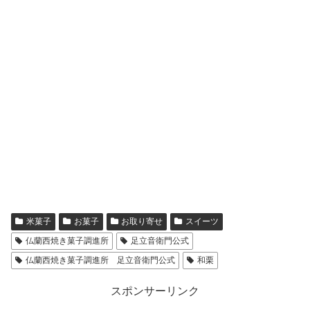
米菓子
お菓子
お取り寄せ
スイーツ
仏蘭西焼き菓子調進所
足立音衛門公式
仏蘭西焼き菓子調進所 足立音衛門公式
和栗
スポンサーリンク