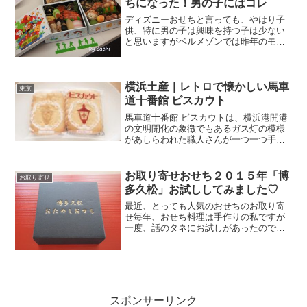
ちになった！男の子にはコレ
ディズニーおせちと言っても、やはり子
供、特に男の子は興味を持つ子は少ない
と思いますがベルメゾンでは昨年のモン
スターズ・ユニバーシティに続いて販売
されたのがトイ・ストーリー四段重おせ
ちです。ご予約は＞＞＞トイストーリー
四段重おせちとっても可愛...
横浜土産｜レトロで懐かしい馬車
東京
道十番館 ビスカウト
馬車道十番館 ビスカウトは、横浜港開港
の文明開化の象徴でもあるガス灯の模様
があしらわれた職人さんが一つ一つ手づ
くりで焼き上げた横浜らしいお菓子で
す。娘からのおすそ分けで少し頂いたの
で、実食レビューさせていただきます。
お取り寄せおせち２０１５年「博
お取り寄せ
馬車道十番館 ビスカウト...
多久松」お試ししてみました♡
最近、とっても人気のおせちのお取り寄
せ毎年、おせち料理は手作りの私ですが
一度、話のタネにお試しがあったのでお
取り寄せしてみました。そのお取り寄せ
したのは博多の「久松」のおせちのお試
しです。冷凍で届く”おせち”でも最近まで
知らずにいましたがお...
スポンサーリンク