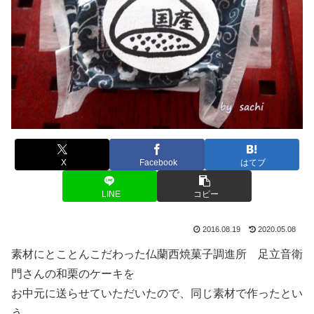
X
Facebook
はてブ
LINE
コピー
2016.08.19
2020.05.08
素材にとことんこだわった仏蘭西焼菓子調進所 足立音衛
門さんの和栗のケーキを
お中元に送らせていただいたので、同じ素材で作ったとい
う