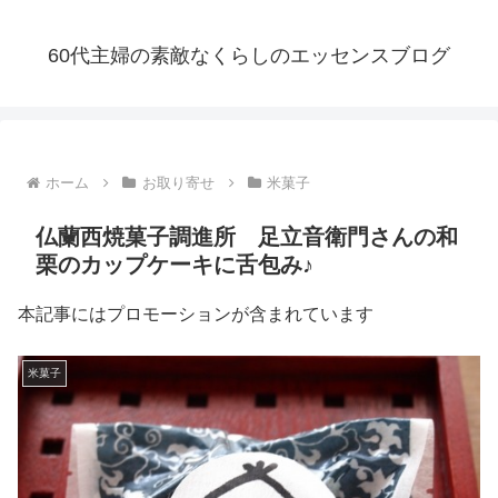
60代主婦の素敵なくらしのエッセンスブログ
ホーム
お取り寄せ
米菓子
仏蘭西焼菓子調進所 足立音衛門さんの和
栗のカップケーキに舌包み♪
本記事にはプロモーションが含まれています
米菓子