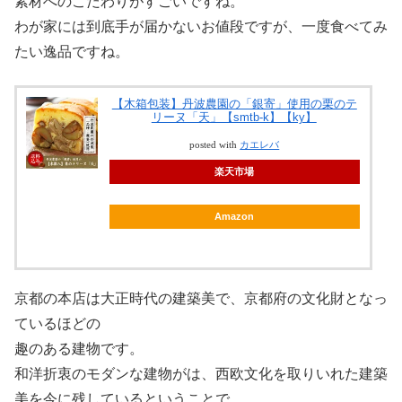
素材へのこだわりがすごいですね。
わが家には到底手が届かないお値段ですが、一度食べてみ
たい逸品ですね。
【木箱包装】丹波農園の「銀寄」使用の栗のテ
リーヌ「天」【smtb-k】【ky】
posted with
カエレバ
楽天市場
Amazon
京都の本店は大正時代の建築美で、京都府の文化財となっ
ているほどの
趣のある建物です。
和洋折衷のモダンな建物がは、西欧文化を取りいれた建築
美を今に残しているということで