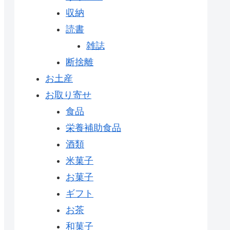
収納
読書
雑誌
断捨離
お土産
お取り寄せ
食品
栄養補助食品
酒類
米菓子
お菓子
ギフト
お茶
和菓子