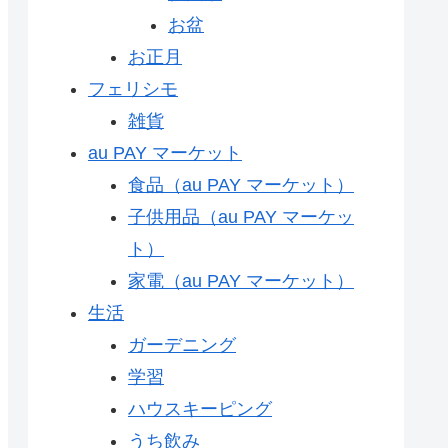
お盆
お正月
フェリシモ
雑貨
au PAY マーケット
食品（au PAY マーケット）
子供用品（au PAY マーケッ
ト）
家電（au PAY マーケット）
生活
ガーデニング
学習
ハウスキーピング
うち飲み