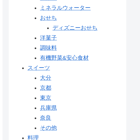
ミネラルウォーター
おせち
ディズニーおせち
洋菓子
調味料
有機野菜&安心食材
スイーツ
大分
京都
東京
兵庫県
奈良
その他
料理