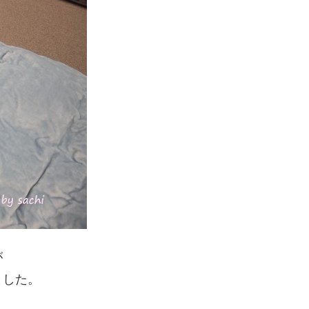
が
ました。