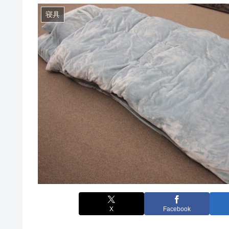
寝具
X
Facebook