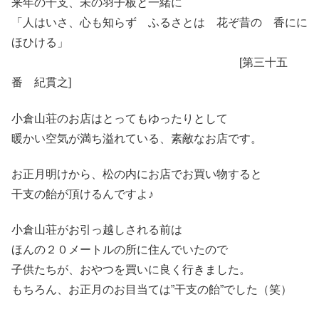
来年の干支、未の羽子板と一緒に
「人はいさ、心も知らず ふるさとは 花ぞ昔の 香にに
ほひける」
[第三十五
番 紀貫之]
小倉山荘のお店はとってもゆったりとして
暖かい空気が満ち溢れている、素敵なお店です。
お正月明けから、松の内にお店でお買い物すると
干支の飴が頂けるんですよ♪
小倉山荘がお引っ越しされる前は
ほんの２０メートルの所に住んでいたので
子供たちが、おやつを買いに良く行きました。
もちろん、お正月のお目当ては”干支の飴”でした（笑）