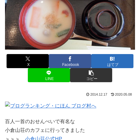
X
Facebook
はてブ
LINE
コピー
2014.12.17
2020.05.08
百人一首のおせんべいで有名な
小倉山荘のカフェに行ってきました
＞＞＞
小倉山荘公式HP