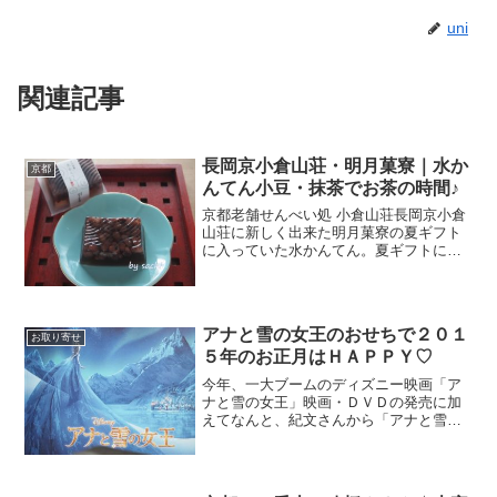
uni
関連記事
長岡京小倉山荘・明月菓寮｜水か
京都
んてん小豆・抹茶でお茶の時間♪
京都老舗せんべい処 小倉山荘長岡京小倉
山荘に新しく出来た明月菓寮の夏ギフト
に入っていた水かんてん。夏ギフトにふ
さわしい、とっても涼しげな涼菓です。
小豆と抹茶の２種類があり、１つずつ主
人と頂きました。水かんてんの小豆の方
です。半分に切ると、こ...
アナと雪の女王のおせちで２０１
お取り寄せ
５年のお正月はＨＡＰＰＹ♡
今年、一大ブームのディズニー映画「ア
ナと雪の女王」映画・ＤＶＤの発売に加
えてなんと、紀文さんから「アナと雪の
女王」のおせちまで！わが家では「おせ
ち」というと子供たちは、あまり良い顔
をしないんですよね～(>_