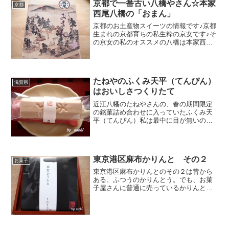
京都で一番古い八橋やさん☆本家
京都
西尾八橋の「おまん」
京都のお土産物スイーツの情報です♪京都
生まれの京都育ちの私生粋の京女です♪そ
の京女の私のオススメの八橋は本家西尾
八橋さんの「おまん」本家西尾八橋 ＞
＞＞ 公式ＨＰアラフォーの私が知った
のが、約３０年前。それも福岡県の友人
が教えてくれました。...
たねやのふくみ天平（てんぴん）
滋賀県
はおいしさつくりたて
近江八幡のたねやさんの、春の期間限定
の銘菓詰め合わせに入っていたふくみ天
平（てんぴん）私は最中に目が無いの
で、まずはふくみ天平（てんぴん）を食
べてみました。ふくみ天平は、最中の皮
と中の餡子が別々に包まれていて食べる
ときに、自分で中に餡子を詰...
東京港区麻布かりんと その２
お菓子
東京港区麻布かりんとのその２は昔から
ある、ふつうのかりんとう。でも、お菓
子屋さんに普通に売っているかりんとと
は一味違うかりんとです。国産黒糖とゴ
マの風味がとっても上品なお味です。パ
ッケージがとっても高級感があるかりん
と。袋を開けてみるとやっ...