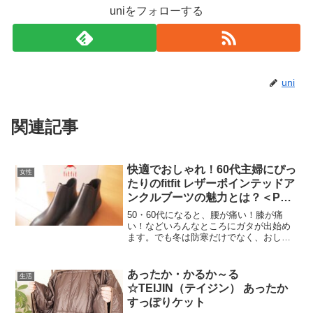
uniをフォローする
uni
関連記事
快適でおしゃれ！60代主婦にぴっ
女性
たりのfitfit レザーポインテッドア
ンクルブーツの魅力とは？＜PR
＞
50・60代になると、腰が痛い！膝が痛
い！などいろんなところにガタが出始め
ます。でも冬は防寒だけでなく、おしゃ
れなブーツを履いてさっそうとまちを歩
きたい！そんな60代のおしゃれさんにお
すすめのブーツがfitfit レザーポインテッ
あったか・かるか～る
生活
ドアンクル...
☆TEIJIN（テイジン） あったか
すっぽりケット