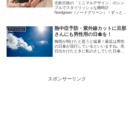
北欧伝統の「ミニマルデザイン」のシン
プルでスタイリッシュな腕時計
Nordgreen（ノードグリーン）！ずっと持
っていたくなるデザインの、腕時計
Nordgreen（ノードグリーン）の管理人お
すすめの夏に持ちたくなる腕時計と、フ
熱中症予防・紫外線カットに旦那
ファッション
ァンであり続けているラインのご紹介を
さんにも男性用の日傘を！
させていただきます。
梅雨が明けたと思うと猛暑！最近は男性
の日傘が流行しているといいますね。先
日出かけたときに私のさしていた日傘に
入ってきた旦那さんは、日傘ってこんな
に涼しいんだ！とビックリ！男性も日傘
をさす時代到来！
スポンサーリンク