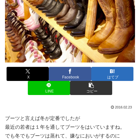
X
Facebook
はてブ
LINE
コピー
2016.02.23
ブーツと言えば冬が定番でしたが
最近の若者は１年を通してブーツをはいていますね。
でも冬でもブーツは蒸れて、嫌なにおいがするのに