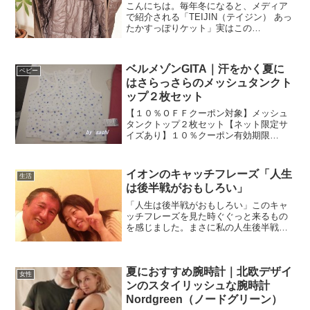
こんにちは。毎年冬になると、メディア
で紹介される「TEIJIN（テイジン） あっ
たかすっぽりケット」実はこの
「TEIJIN（テイジン） あったかすっぽり
ケット」が初めて紹介されたのが２０１
１年１１月なんですよ。たまたまＴＶを
ベルメゾンGITA｜汗をかく夏に
ベビー
見ていた私は、な...
はさらっさらのメッシュタンクト
ップ２枚セット
【１０％ＯＦＦクーポン対象】メッシュ
タンクトップ２枚セット【ネット限定サ
イズあり】１０％クーポン有効期限
（2017年4月13日～26日）こどものリア
ルをみつめて、ママの困ったや、あった
らいいなを形にするブランドＧＩＴＡ
イオンのキャッチフレーズ「人生
生活
（ジータ）ベルメゾン春...
は後半戦がおもしろい」
「人生は後半戦がおもしろい」このキャ
ッチフレーズを見た時ぐぐっと来るもの
を感じました。まさに私の人生後半戦ま
っただ中♪元気で健康に、そして楽しく、
自分らしく生き抜いてそして、「ピンピ
ンコロリ」といきたいものですね（笑）
夏におすすめ腕時計｜北欧デザイ
それは誰もが思い描いて...
女性
ンのスタイリッシュな腕時計
Nordgreen（ノードグリーン）