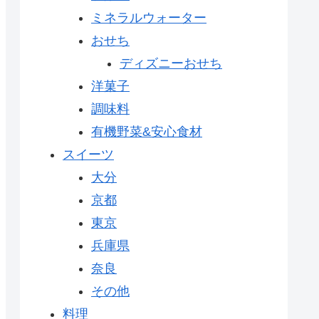
ミネラルウォーター
おせち
ディズニーおせち
洋菓子
調味料
有機野菜&安心食材
スイーツ
大分
京都
東京
兵庫県
奈良
その他
料理