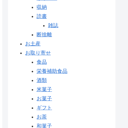
収納
読書
雑誌
断捨離
お土産
お取り寄せ
食品
栄養補助食品
酒類
米菓子
お菓子
ギフト
お茶
和菓子