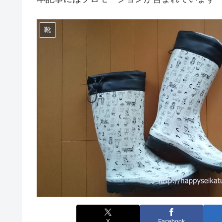
靴
X
Facebook