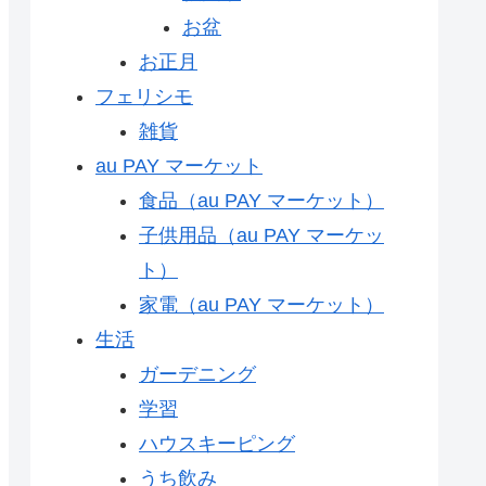
お盆
お正月
フェリシモ
雑貨
au PAY マーケット
食品（au PAY マーケット）
子供用品（au PAY マーケッ
ト）
家電（au PAY マーケット）
生活
ガーデニング
学習
ハウスキーピング
うち飲み