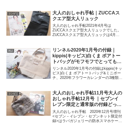
す。毎月2種類の付録を見比べるのが私の
楽しみです。2020年10月号は時計が付録
の通常版を購入しました。
大人のおしゃれ手帖｜ZUCCAス
コンビニ
クエア型大人リュック
大人のおしゃれ手帖2021年4月号は
ZUCCAスクエア型大人リュックでした。
ZUCCAスクエア型大人リュックは4月号
なので当然売っていませんが、バックナ
ンバーは宝島社でお取り寄せできるた
め、あえてご紹介させていただくことに
リンネル2020年1月号の付録｜
雑誌
しました。大人のおしゃれ手帖の付録
kippis(キッピス)白くま ボアトー
ZUCCAスクエア型大人リュックを購入し
トバッグがモフモフでとっても可
た目的は、PCをもって出かけることが多
愛い！
いので、便利そうだと思い購入しまし
リンネル2020年1月号の付録はkippis(キッ
た。付録でたった1280円(税込)でパソコ
ピス)白くま ボアトートバッグ&ミニポー
ンバッグを購入できるなんてお得！とい
チ、2020年フラワーカレンダーの3種類。
う理由です
仕事帰りに立ち寄ったセブンイレブンで
見て、あまりの可愛さに即買いしてしま
いました。
大人のおしゃれ手帖11月号大人の
コンビニ
おしゃれ手帖12月号 ｜セブンイ
レブン限定と通常版の付録どっち
が買い？
大人のおしゃれ手帖 2020年12月号増刊
<セブン－イレブン・セブンネット限定付
録>はラバガジェリーの防水スマホケース
とラバガジェリーのエコファーバッグ。