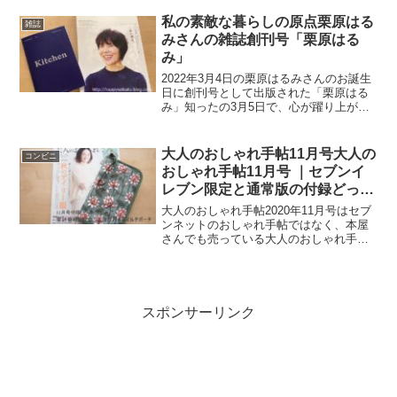
購入したのはフワフワ・モコモコの可愛
いエコファーバッグの付録です。
私の素敵な暮らしの原点栗原はる
雑誌
みさんの雑誌創刊号「栗原はる
み」
2022年3月4日の栗原はるみさんのお誕生
日に創刊号として出版された「栗原はる
み」知ったの3月5日で、心が躍り上がり
早速本屋さんへ直行！「家族のための心
地よい暮らし・美味しい料理を作りた
い」という原点になったのが料理研究家
大人のおしゃれ手帖11月号大人の
コンビニ
「栗原はるみ」さんの1996年4月にESSE
おしゃれ手帖11月号 ｜セブンイ
から発売された「暮らしのレシピ」で
レブン限定と通常版の付録どっち
す。
が買い？
大人のおしゃれ手帖2020年11月号はセブ
ンネットのおしゃれ手帖ではなく、本屋
さんでも売っている大人のおしゃれ手帖
に決定！気になる付録は、「家計管理に
役立つお金が貯まるマルチポーチ！」
スポンサーリンク